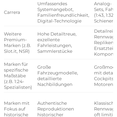
Umfassendes
Analog- & 
Systemangebot,
Sets, Fah
Carrera
Familienfreundlichkeit,
(1:43, 1:32, 
Digital-Technologie
Schienen,
Detailreic
Weitere
Hohe Detailtreue,
Rennwage
Premium-
exzellente
Repliken (o
Marken (z.B.
Fahrleistungen,
Ersatzteil
Slot.it, NSR)
Sammlerstücke
Kompone
Marken für
Große
Großmodel
spezifische
Fahrzeugmodelle,
mit detail
Maßstäbe
detaillierte
Cockpits 
(z.B. 1:24-
Nachbildungen
Motoren
Spezialisten)
Marken mit
Authentische
Klassische
Fokus auf
Reproduktionen
Rennwage
historische
historischer
oft limitie