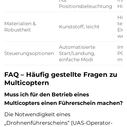
Positionsbeleuchtung
Hin
Hoc
Materialien &
tei
Kunststoff, leicht
Robustheit
Ele
wet
Automatisierte
Int
Steuerungsoptionen
Start/Landung,
POI
einfache Modi
man
FAQ – Häufig gestellte Fragen zu
Multicoptern
Muss ich für den Betrieb eines
Multicopters einen Führerschein machen?
Die Notwendigkeit eines
„Drohnenführerscheins“ (UAS-Operator-