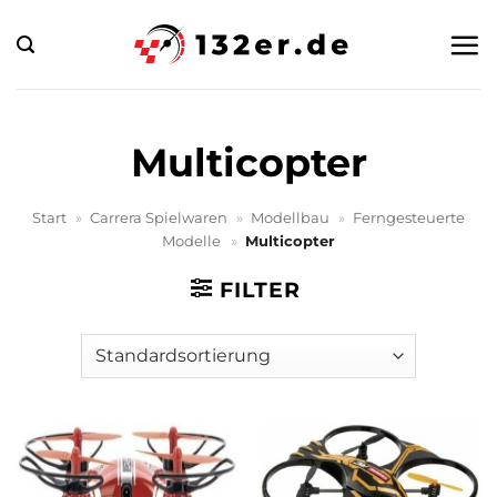
Zum
Inhalt
springen
Multicopter
Start
»
Carrera Spielwaren
»
Modellbau
»
Ferngesteuerte
Modelle
»
Multicopter
FILTER