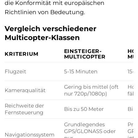
die Konformität mit europäischen
Richtlinien von Bedeutung.
Vergleich verschiedener
Multicopter-Klassen
EINSTEIGER-
HO
KRITERIUM
MULTICOPTER
MU
Flugzeit
5-15 Minuten
15-
Gering bis mittel (oft
Hoc
Kameraqualität
nur 720p/1080p)
fähi
Reichweite der
Bis zu 50 Meter
Bis 
Fernsteuerung
Grundlegendes
Präz
GPS/GLONASS oder
GPS
Navigationssystem
nur
inte