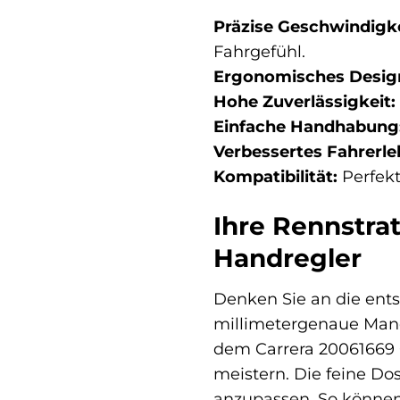
Präzise Geschwindigke
Fahrgefühl.
Ergonomisches Desig
Hohe Zuverlässigkeit:
Einfache Handhabung
Verbessertes Fahrerle
Kompatibilität:
Perfekt
Ihre Rennstrat
Handregler
Denken Sie an die ent
millimetergenaue Manö
dem Carrera 20061669 
meistern. Die feine Do
anzupassen. So können