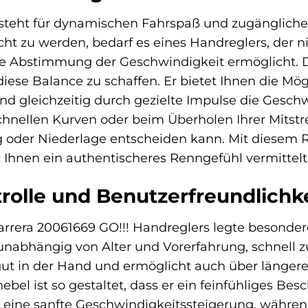
e steht für dynamischen Fahrspaß und zugänglich
t zu werden, bedarf es eines Handreglers, der nic
ne Abstimmung der Geschwindigkeit ermöglicht. D
ese Balance zu schaffen. Er bietet Ihnen die Mögli
d gleichzeitig durch gezielte Impulse die Geschwi
chnellen Kurven oder beim Überholen Ihrer Mitstr
oder Niederlage entscheiden kann. Mit diesem Re
 Ihnen ein authentischeres Renngefühl vermittelt
rolle und Benutzerfreundlichke
rrera 20061669 GO!!! Handreglers legte besonder
 unabhängig von Alter und Vorerfahrung, schnell
 gut in der Hand und ermöglicht auch über länge
el ist so gestaltet, dass er ein feinfühliges Be
r eine sanfte Geschwindigkeitssteigerung, während 