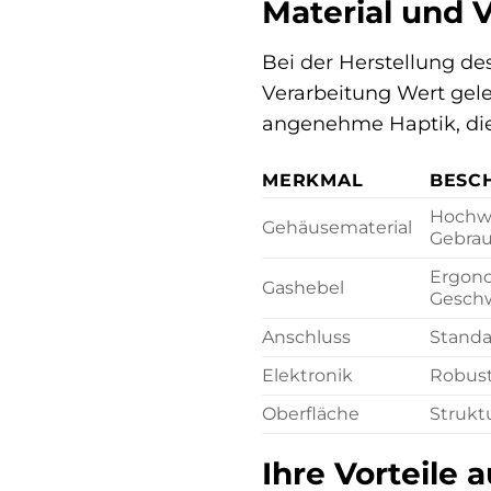
Material und V
Bei der Herstellung de
Verarbeitung Wert gele
angenehme Haptik, die 
MERKMAL
BESC
Hochwe
Gehäusematerial
Gebrau
Ergono
Gashebel
Geschw
Anschluss
Standa
Elektronik
Robust
Oberfläche
Strukt
Ihre Vorteile a