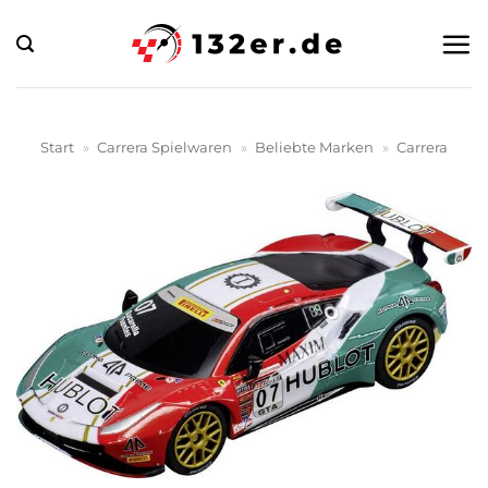
Zum
Inhalt
springen
Start
»
Carrera Spielwaren
»
Beliebte Marken
»
Carrera