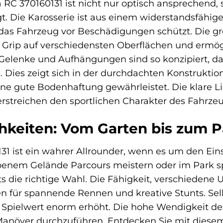
 RC 370160131 ist nicht nur optisch ansprechend, 
t. Die Karosserie ist aus einem widerstandsfähige
as Fahrzeug vor Beschädigungen schützt. Die gro
 Grip auf verschiedensten Oberflächen und ermö
Gelenke und Aufhängungen sind so konzipiert, da
. Dies zeigt sich in der durchdachten Konstrukti
ne gute Bodenhaftung gewährleistet. Die klare 
erstreichen den sportlichen Charakter des Fahrz
hkeiten: Vom Garten bis zum P
31 ist ein wahrer Allrounder, wenn es um den Ein
nebenem Gelände Parcours meistern oder im Park 
ets die richtige Wahl. Die Fähigkeit, verschiedene
n für spannende Rennen und kreative Stunts. Selb
 Spielwert enorm erhöht. Die hohe Wendigkeit de
növer durchzuführen. Entdecken Sie mit diesem