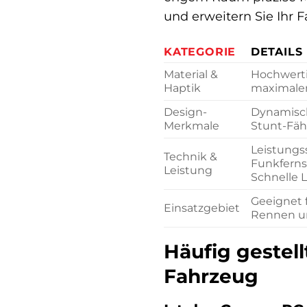
und erweitern Sie Ihr
KATEGORIE
DETAILS
Material &
Hochwertig
Haptik
maximalen
Design-
Dynamisch
Merkmale
Stunt-Fäh
Leistungs
Technik &
Funkferns
Leistung
Schnelle 
Geeignet f
Einsatzgebiet
Rennen un
Häufig gestell
Fahrzeug