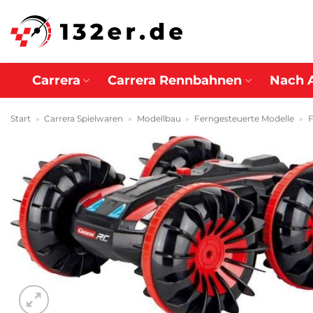
Zum
Inhalt
springen
Carrera
Carrera Rennbahnen
Nach 
Start
»
Carrera Spielwaren
»
Modellbau
»
Ferngesteuerte Modelle
»
F