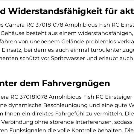
d Widerstandsfähigkeit für akt
es Carrera RC 370181078 Amphibious Fish RC Eins
 Gehäuse besteht aus einem widerstandsfähigen, 
efahren von unebenem Gelände problemlos verkraf
n Einsatz, bei dem es auch einmal turbulenter z
enten schützt vor Spritzwasser und erlaubt auc
inter dem Fahrvergnügen
era RC 370181078 Amphibious Fish RC Einsteiger M
eine dynamische Beschleunigung und eine gute Wen
 Ihnen ein direktes Fahrgefühl zu vermitteln. D
le Verbindung ohne störende Interferenzen, soda
n Funksignalen die volle Kontrolle behalten. Di