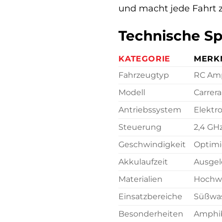
und macht jede Fahrt
Technische Sp
KATEGORIE
MERK
Fahrzeugtyp
RC Amp
Modell
Carrer
Antriebssystem
Elektr
Steuerung
2,4 GHz
Geschwindigkeit
Optimie
Akkulaufzeit
Ausgel
Materialien
Hochwe
Einsatzbereiche
Süßwas
Besonderheiten
Amphib