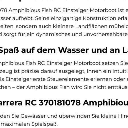
78 Amphibious Fish RC Einsteiger Motorboot ist e
er aufhebt. Seine einzigartige Konstruktion erlau
eiten, sondern auch kleinere Landflächen mühelos
 sorgt für ein dynamisches und unvorhersehbares 
 Spaß auf dem Wasser und an 
phibious Fish RC Einsteiger Motorboot setzen Si
eug ist präzise darauf ausgelegt, Ihnen ein intu
als Einsteiger erste Steuerelemente erlernen ode
uchen – der Amphibious Fish wird Sie nicht enttäu
Carrera RC 370181078 Amphibiou
en Sie Gewässer und überwinden Sie kleine Hinde
 maximalen Spielspaß.