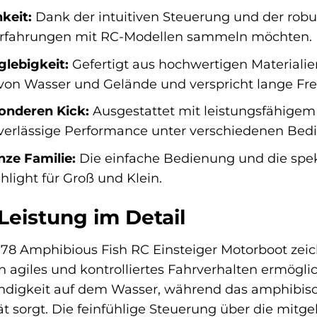
keit:
Dank der intuitiven Steuerung und der robu
e Erfahrungen mit RC-Modellen sammeln möchten.
lebigkeit:
Gefertigt aus hochwertigen Materialie
von Wasser und Gelände und verspricht lange Fr
onderen Kick:
Ausgestattet mit leistungsfähigem
uverlässige Performance unter verschiedenen Be
nze Familie:
Die einfache Bedienung und die spe
light für Groß und Klein.
Leistung im Detail
078 Amphibious Fish RC Einsteiger Motorboot zeic
n agiles und kontrolliertes Fahrverhalten ermöglich
ndigkeit auf dem Wasser, während das amphibis
tät sorgt. Die feinfühlige Steuerung über die mitg