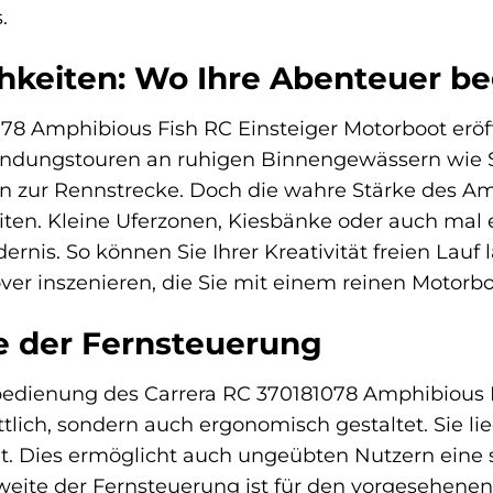
.
hkeiten: Wo Ihre Abenteuer b
78 Amphibious Fish RC Einsteiger Motorboot eröff
undungstouren an ruhigen Binnengewässern wie S
zur Rennstrecke. Doch die wahre Stärke des Amph
ten. Kleine Uferzonen, Kiesbänke oder auch mal 
dernis. So können Sie Ihrer Kreativität freien La
er inszenieren, die Sie mit einem reinen Motorbo
e der Fernsteuerung
bedienung des Carrera RC 370181078 Amphibious Fi
ittlich, sondern auch ergonomisch gestaltet. Sie 
et. Dies ermöglicht auch ungeübten Nutzern eine 
weite der Fernsteuerung ist für den vorgesehene