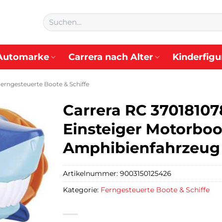
Suchen
nach:
Automarke
Carrera nach Alter
Kinderfigu
erngesteuerte Boote & Schiffe
Carrera RC 3701810
Einsteiger Motorboo
Amphibienfahrzeug
Artikelnummer:
9003150125426
Kategorie:
Ferngesteuerte Boote & Schiffe