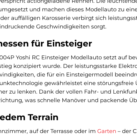
verspricht actiongeladene Rennen. Die leuchtend
 umgesetzt und machen dieses Modellauto zu eine
der auffälligen Karosserie verbirgt sich leistungss
indruckende Geschwindigkeiten sorgt.
nessen für Einsteiger
04P Yoshi RC Einsteiger Modellauto setzt auf be
nstieg konzipiert wurde. Der leistungsstarke Elek
ndigkeiten, die für ein Einsteigermodell beeindr
Funktechnologie gewährleistet eine störungsfreie
her zu lenken. Dank der vollen Fahr- und Lenkfunk
ichtung, was schnelle Manöver und packende Üb
jedem Terrain
zimmer, auf der Terrasse oder im
Garten
– der C