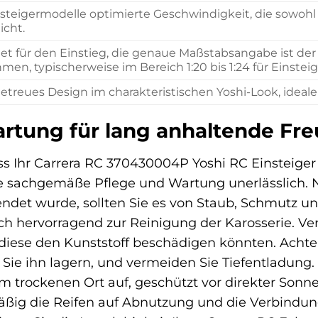
nsteigermodelle optimierte Geschwindigkeit, die sowohl 
icht.
et für den Einstieg, die genaue Maßstabsangabe ist 
en, typischerweise im Bereich 1:20 bis 1:24 für Einstei
getreues Design im charakteristischen Yoshi-Look, ideal
rtung für lang anhaltende Fr
ss Ihr Carrera RC 370430004P Yoshi RC Einsteige
ine sachgemäße Pflege und Wartung unerlässlich.
ndet wurde, sollten Sie es von Staub, Schmutz und 
ch hervorragend zur Reinigung der Karosserie. Ve
diese den Kunststoff beschädigen könnten. Achten
 Sie ihn lagern, und vermeiden Sie Tiefentladung
m trockenen Ort auf, geschützt vor direkter Son
ßig die Reifen auf Abnutzung und die Verbindunge