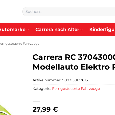
Suchen
nach:
Automarke
Carrera nach Alter
Kinderfigu
erngesteuerte Fahrzeuge
Carrera RC 37043000
Modellauto Elektro
Artikelnummer:
9003150123613
Kategorie:
Ferngesteuerte Fahrzeuge
27,99
€