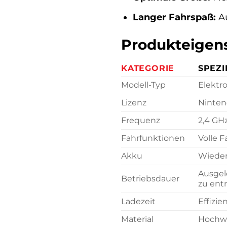
Langer Fahrspaß:
Au
Produkteigens
KATEGORIE
SPEZI
Modell-Typ
Elektr
Lizenz
Nintend
Frequenz
2,4 GH
Fahrfunktionen
Volle 
Akku
Wieder
Ausgel
Betriebsdauer
zu en
Ladezeit
Effizie
Material
Hochwe