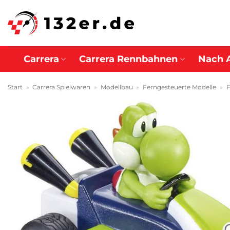
Zum
Inhalt
springen
Carrera
Carrera Rennbahnen
Nach 
Start
»
Carrera Spielwaren
»
Modellbau
»
Ferngesteuerte Modelle
»
F