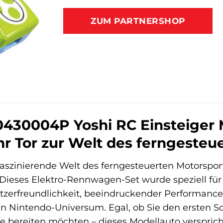
ZUM PARTNERSHOP
0430004P Yoshi RC Einsteiger 
r Tor zur Welt des ferngesteu
 faszinierende Welt des ferngesteuerten Motorspo
 Dieses Elektro-Rennwagen-Set wurde speziell für 
tzerfreundlichkeit, beeindruckender Performan
n Nintendo-Universum. Egal, ob Sie den ersten S
 bereiten möchten – dieses Modellauto verspri