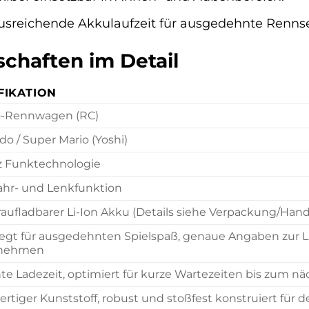
sreichende Akkulaufzeit für ausgedehnte Rennse
chaften im Detail
FIKATION
o-Rennwagen (RC)
o / Super Mario (Yoshi)
z Funktechnologie
Fahr- und Lenkfunktion
aufladbarer Li-Ion Akku (Details siehe Verpackung/Han
egt für ausgedehnten Spielspaß, genaue Angaben zur 
tnehmen
nte Ladezeit, optimiert für kurze Wartezeiten bis zum n
rtiger Kunststoff, robust und stoßfest konstruiert für 