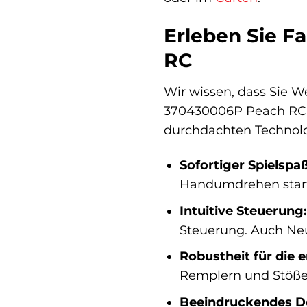
Erleben Sie F
RC
Wir wissen, dass Sie 
370430006P Peach RC so
durchdachten Technolog
Sofortiger Spielspaß
Handumdrehen start
Intuitive Steuerung:
Steuerung. Auch Neu
Robustheit für die 
Remplern und Stößen
Beeindruckendes D