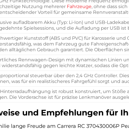
 GHz Funktechnologie. Diese moderne Frequenz ermögli
ichzeitige Nutzung mehrerer
Fahrzeuge
, ohne dass sich
 entscheidender Vorteil für gemeinsame Rennveranstal
lusive aufladbarem Akku (Typ: Li-Ion) und USB-Ladekabe
gedehnte Spielsessions, und die Aufladung per USB ist
hwertiger Kunststoff (ABS und PVC) für Karosserie und Cha
erstandsfähig, was dem Fahrzeug gute Fahreigenschafte
 den alltäglichen Gebrauch garantiert. Die Oberflächen 
rtliches Rennwagen-Design mit dynamischen Linien und 
 widerstandsfähig gegen leichte Kratzer, sodass die Opt
l proportional steuerbar über den 2,4 GHz Controller. Di
nen, was für ein realistischeres Fahrgefühl sorgt und au
 Hinterradaufhängung ist robust konstruiert, um Stöße
gen. Die Vorderachse ist für präzise Lenkmanöver ausgel
eise und Empfehlungen für Ih
milie lange Freude am Carrera RC 370430006P Pe