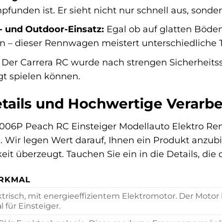
nden ist. Er sieht nicht nur schnell aus, sonde
r- und Outdoor-Einsatz:
Egal ob auf glatten Böde
n – dieser Rennwagen meistert unterschiedliche T
Der Carrera RC wurde nach strengen Sicherheitss
gt spielen können.
tails und Hochwertige Verarb
006P Peach RC Einsteiger Modellauto Elektro Re
. Wir legen Wert darauf, Ihnen ein Produkt anzub
eit überzeugt. Tauchen Sie ein in die Details, d
RKMAL
ktrisch, mit energieeffizientem Elektromotor. Der Motor 
l für Einsteiger.