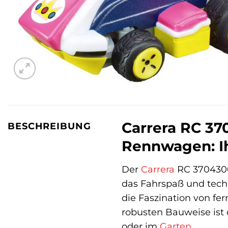
Carrera RC 37
BESCHREIBUNG
Rennwagen: Ih
Der
Carrera
RC 37043000
das Fahrspaß und techni
die Faszination von f
robusten Bauweise ist 
oder im
Garten
.