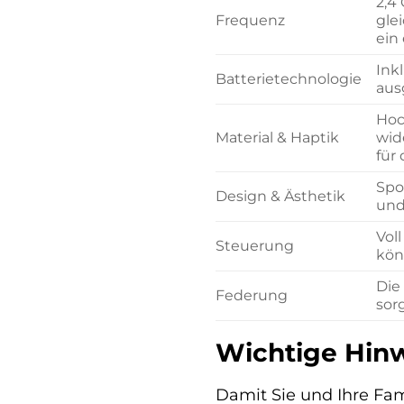
2,4
Frequenz
gle
ein
Ink
Batterietechnologie
aus
Hoc
Material & Haptik
wid
für
Spo
Design & Ästhetik
und
Vol
Steuerung
kön
Die
Federung
sor
Wichtige Hinw
Damit Sie und Ihre Fa