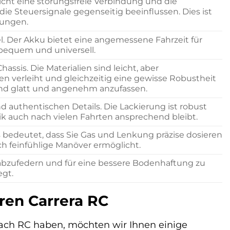
cht eine störungsfreie Verbindung und die
 die Steuersignale gegenseitig beeinflussen. Dies ist
tungen.
l. Der Akku bietet eine angemessene Fahrzeit für
 bequem und universell.
ssis. Die Materialien sind leicht, aber
n verleiht und gleichzeitig eine gewisse Robustheit
sind glatt und angenehm anzufassen.
authentischen Details. Die Lackierung ist robust
ik auch nach vielen Fahrten ansprechend bleibt.
es bedeutet, dass Sie Gas und Lenkung präzise dosieren
ch feinfühlige Manöver ermöglicht.
 abzufedern und für eine bessere Bodenhaftung zu
egt.
ren Carrera RC
ach RC haben, möchten wir Ihnen einige