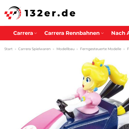
Zum
Inhalt
springen
Carrera
Carrera Rennbahnen
Nach 
Start
»
Carrera Spielwaren
»
Modellbau
»
Ferngesteuerte Modelle
»
F