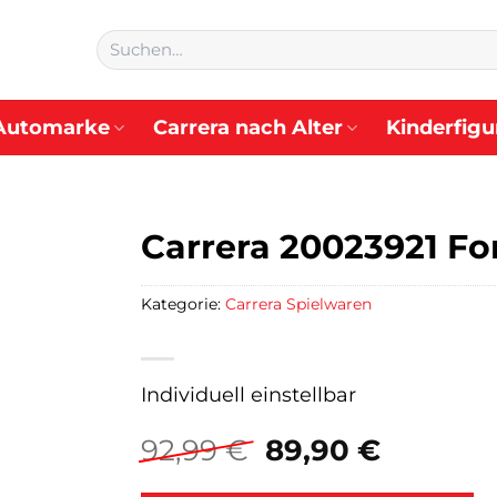
Suchen
nach:
Automarke
Carrera nach Alter
Kinderfigu
Carrera 20023921 For
Kategorie:
Carrera Spielwaren
Individuell einstellbar
Ursprünglicher
Aktuell
92,99
€
89,90
€
Preis
Preis