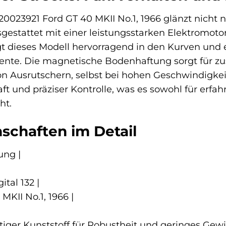
2 20023921 Ford GT 40 MKII No.1, 1966 glänzt nich
sgestattet mit einer leistungsstarken Elektromot
egt dieses Modell hervorragend in den Kurven un
e. Die magnetische Bodenhaftung sorgt für zusät
on Ausrutschern, selbst bei hohen Geschwindigkei
ft und präziser Kontrolle, was es sowohl für erfah
ht.
schaften im Detail
ung |
ital 132 |
MKII No.1, 1966 |
tiger Kunststoff für Robustheit und geringes Gewi