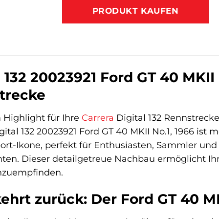
war:
ist:
PRODUKT KAUFEN
92,99 €
89,90 €
l 132 20023921 Ford GT 40 MKII 
strecke
Highlight für Ihre
Carrera
Digital 132 Rennstreck
gital 132 20023921 Ford GT 40 MKII No.1, 1966 ist m
rt-Ikone, perfekt für Enthusiasten, Sammler und
n. Dieser detailgetreue Nachbau ermöglicht Ihne
hzuempfinden.
ehrt zurück: Der Ford GT 40 M