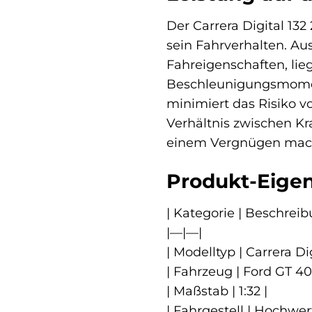
Der Carrera Digital 13
sein Fahrverhalten. Au
Fahreigenschaften, li
Beschleunigungsmoment
minimiert das Risiko v
Verhältnis zwischen Kra
einem Vergnügen mac
Produkt-Eigen
| Kategorie | Beschreib
|—|—|
| Modelltyp | Carrera Dig
| Fahrzeug | Ford GT 40 
| Maßstab | 1:32 |
| Fahrgestell | Hochwer