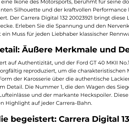
t eine Ikone des Motorsports, berühmt für seine d
anten Silhouette und der kraftvollen Performanc
ert. Der Carrera Digital 132 20023921 bringt dies
ecke. Erleben Sie die Spannung und den Nervenki
st ein Muss für jeden Liebhaber klassischer Renn
Detail: Äußere Merkmale und D
ert auf Authentizität, und der Ford GT 40 MKII No.
orgfältig reproduziert, um die charakteristischen
rm der Karosserie über die authentische Lackieru
um Detail. Die Nummer 1, die den Wagen des Sieg
 Lufteinlässe und der markante Heckspoiler. Die
n Highlight auf jeder Carrera-Bahn.
ie begeistert: Carrera Digital 1