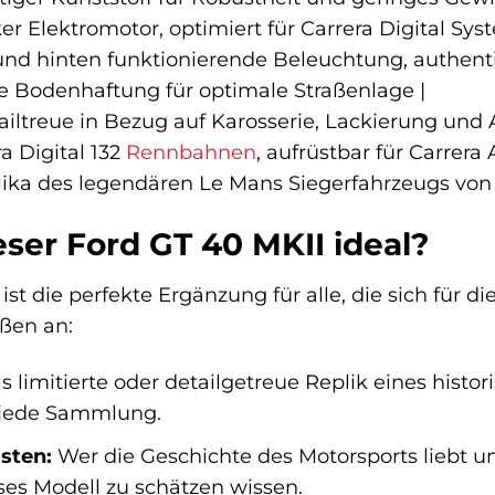
ker Elektromotor, optimiert für Carrera Digital Sys
und hinten funktionierende Beleuchtung, authenti
e Bodenhaftung für optimale Straßenlage |
ailtreue in Bezug auf Karosserie, Lackierung und 
ra Digital 132
Rennbahnen
, aufrüstbar für Carrera
lika des legendären Le Mans Siegerfahrzeugs von 
eser Ford GT 40 MKII ideal?
ist die perfekte Ergänzung für alle, die sich für d
aßen an:
s limitierte oder detailgetreue Replik eines hist
 jede Sammlung.
sten:
Wer die Geschichte des Motorsports liebt 
ses Modell zu schätzen wissen.