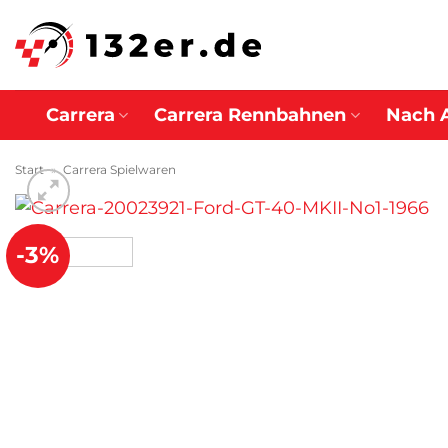
Zum
Inhalt
springen
Carrera
Carrera Rennbahnen
Nach 
Start
»
Carrera Spielwaren
-3%