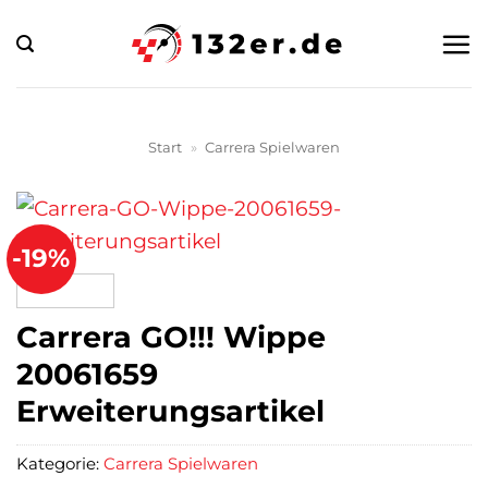
Zum
Inhalt
springen
Start
»
Carrera Spielwaren
-19%
Carrera GO!!! Wippe
20061659
Erweiterungsartikel
Kategorie:
Carrera Spielwaren