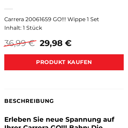
Carrera 20061659 GO!!! Wippe 1 Set
Inhalt: 1 Stück
Ursprünglicher
Aktueller
36,99
€
29,98
€
Preis
Preis
war:
ist:
PRODUKT KAUFEN
36,99 €
29,98 €.
BESCHREIBUNG
Erleben Sie neue Spannung auf
Ihrer Carrera GO!!! Bahn: Die