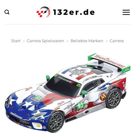
Zum
Inhalt
springen
Start
»
Carrera Spielwaren
»
Beliebte Marken
»
Carrera