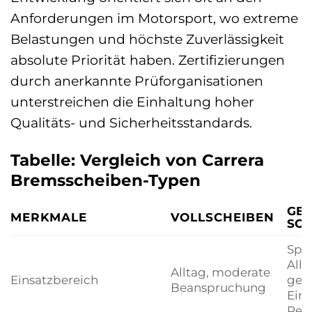
Anforderungen im Motorsport, wo extreme
Belastungen und höchste Zuverlässigkeit
absolute Priorität haben. Zertifizierungen
durch anerkannte Prüforganisationen
unterstreichen die Einhaltung hoher
Qualitäts- und Sicherheitsstandards.
Tabelle: Vergleich von Carrera
Bremsscheiben-Typen
GE
MERKMALE
VOLLSCHEIBEN
SC
Spor
Allt
Alltag, moderate
Einsatzbereich
gele
Beanspruchung
Eins
Ren