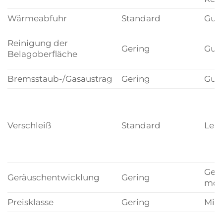
Wärmeabfuhr
Standard
Gut
Reinigung der
Gering
Gut
Belagoberfläche
Bremsstaub-/Gasaustrag
Gering
Gut
Verschleiß
Standard
Leic
Geri
Geräuschentwicklung
Gering
mod
Preisklasse
Gering
Mitt