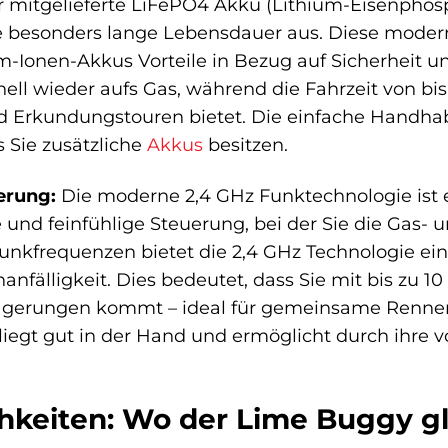
 mitgelieferte LiFePO4 Akku (Lithium-Eisenphosp
e besonders lange Lebensdauer aus. Diese moder
Ionen-Akkus Vorteile in Bezug auf Sicherheit und
nell wieder aufs Gas, während die Fahrzeit von b
 Erkundungstouren bietet. Die einfache Handha
s Sie zusätzliche
Akkus
besitzen.
erung:
Die moderne 2,4 GHz Funktechnologie ist 
e und feinfühlige Steuerung, bei der Sie die Gas
unkfrequenzen bietet die 2,4 GHz Technologie ei
anfälligkeit. Dies bedeutet, dass Sie mit bis zu 1
lagerungen kommt – ideal für gemeinsame Renne
liegt gut in der Hand und ermöglicht durch ihre v
hkeiten: Wo der Lime Buggy g