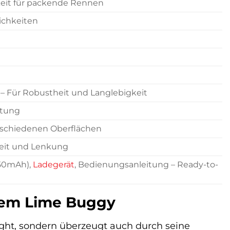
eit für packende Rennen
ichkeiten
 Für Robustheit und Langlebigkeit
ftung
erschiedenen Oberflächen
keit und Lenkung
650mAh),
Ladegerät
, Bedienungsanleitung – Ready-to-
 dem Lime Buggy
ght, sondern überzeugt auch durch seine