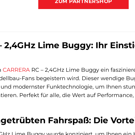
ZUM PARTNERSHOP
2,4GHz Lime Buggy: Ihr Einstie
m
CARRERA
RC – 2,4GHz Lime Buggy ein fasziniere
dellbau-Fans begeistern wird. Dieser wendige B
 und modernster Funktechnologie, um Ihnen stu
ieren. Perfekt für alle, die Wert auf Performance
ngetrübten Fahrspaß: Die Vort
Hz Lime Buggy wurde konzipiert, um Ihnen ein 