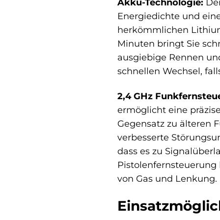
Akku-Technologie:
Der
Energiedichte und ein
herkömmlichen Lithium-
Minuten bringt Sie sch
ausgiebige Rennen und
schnellen Wechsel, fall
2,4 GHz Funkfernsteu
ermöglicht eine präzis
Gegensatz zu älteren F
verbesserte Störungsun
dass es zu Signalüber
Pistolenfernsteuerung 
von Gas und Lenkung.
Einsatzmöglic