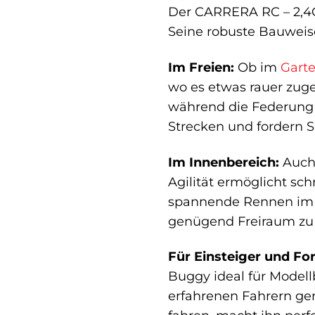
Der CARRERA RC – 2,4GH
Seine robuste Bauweise
Im Freien:
Ob im
Gart
wo es etwas rauer zugeh
während die Federung 
Strecken und fordern 
Im Innenbereich:
Auch 
Agilität ermöglicht sc
spannende Rennen im W
genügend Freiraum zu 
Für Einsteiger und Fo
Buggy ideal für Modell
erfahrenen Fahrern ge