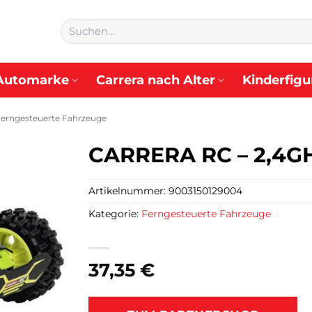
Suchen
nach:
Automarke
Carrera nach Alter
Kinderfigu
erngesteuerte Fahrzeuge
CARRERA RC – 2,4G
Artikelnummer:
9003150129004
Kategorie:
Ferngesteuerte Fahrzeuge
37,35
€