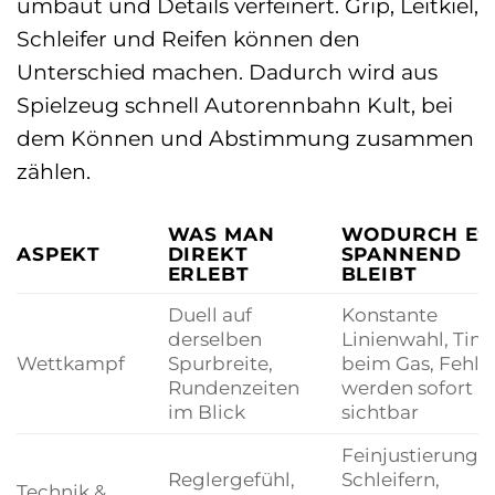
umbaut und Details verfeinert. Grip, Leitkiel,
Schleifer und Reifen können den
Unterschied machen. Dadurch wird aus
Spielzeug schnell Autorennbahn Kult, bei
dem Können und Abstimmung zusammen
zählen.
WAS MAN
WODURCH ES
ASPEKT
DIREKT
SPANNEND
ERLEBT
BLEIBT
Duell auf
Konstante
derselben
Linienwahl, Tim
Wettkampf
Spurbreite,
beim Gas, Fehle
Rundenzeiten
werden sofort
im Blick
sichtbar
Feinjustierung 
Reglergefühl,
Schleifern,
Technik &