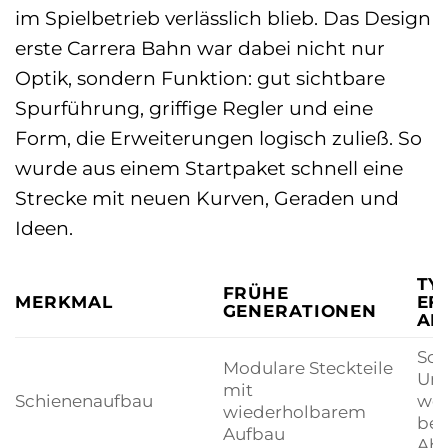
im Spielbetrieb verlässlich blieb. Das Design
erste Carrera Bahn war dabei nicht nur
Optik, sondern Funktion: gut sichtbare
Spurführung, griffige Regler und eine
Form, die Erweiterungen logisch zuließ. So
wurde aus einem Startpaket schnell eine
Strecke mit neuen Kurven, Geraden und
Ideen.
TY
FRÜHE
MERKMAL
EF
GENERATIONEN
AL
Sch
Modulare Steckteile
Umg
mit
Schienenaufbau
wen
wiederholbarem
bei
Aufbau
Ab