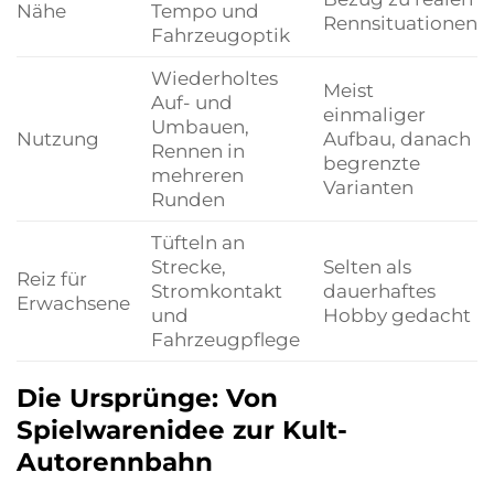
Nähe
Tempo und
Rennsituationen
Fahrzeugoptik
Wiederholtes
Meist
Auf- und
einmaliger
Umbauen,
Nutzung
Aufbau, danach
Rennen in
begrenzte
mehreren
Varianten
Runden
Tüfteln an
Strecke,
Selten als
Reiz für
Stromkontakt
dauerhaftes
Erwachsene
und
Hobby gedacht
Fahrzeugpflege
Die Ursprünge: Von
Spielwarenidee zur Kult-
Autorennbahn