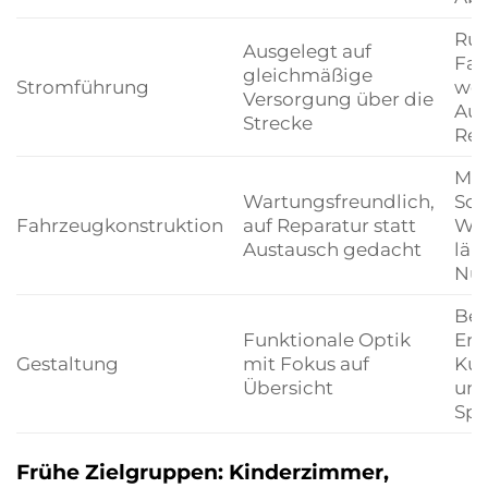
Ruh
Ausgelegt auf
Fah
gleichmäßige
Stromführung
wen
Versorgung über die
Aus
Strecke
Re
Me
Wartungsfreundlich,
Sch
Fahrzeugkonstruktion
auf Reparatur statt
Weg
Austausch gedacht
län
Nut
Bes
Funktionale Optik
Erk
Gestaltung
mit Fokus auf
Kur
Übersicht
un
Spu
Frühe Zielgruppen: Kinderzimmer,